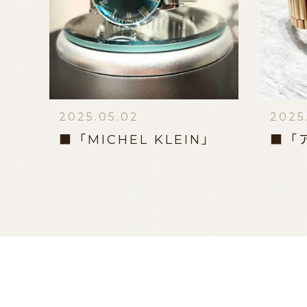
2025.05.02
2025
■「MICHEL KLEIN」
■「