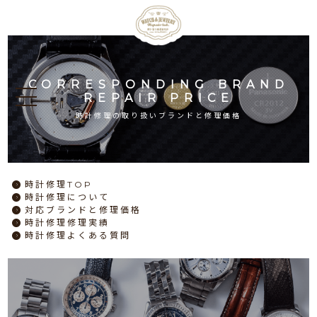
CORRESPONDING BRAND
REPAIR PRICE
時計修理の取り扱いブランドと修理価格
時計修理
TOP
時計修理
について
対応ブランドと
修理価格
時計修理
修理実績
時計修理
よくある質問