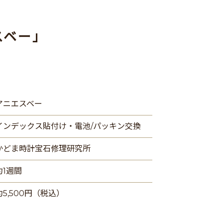
スベー」
アニエスベー
インデックス貼付け・電池/パッキン交換
かどま時計宝石修理研究所
約1週間
約5,500円（税込）