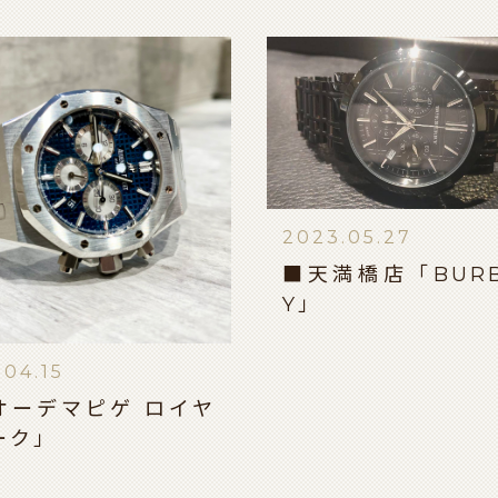
2023.05.27
■天満橋店「BURB
Y」
.04.15
オーデマピゲ ロイヤ
ーク」