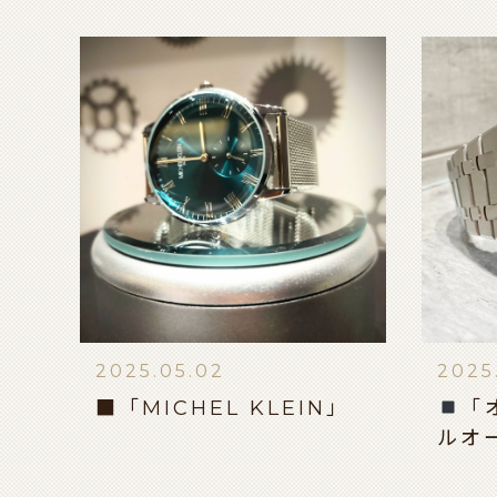
2025.05.02
2025
■「MICHEL KLEIN」
「
ルオ