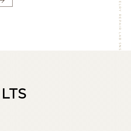
WATCH&JEWELRY REPAIR LAB SNS
LTS