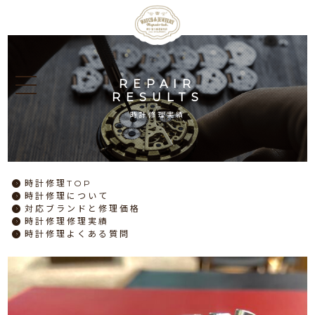
REPAIR
RESULTS
時計修理実績
時計修理
TOP
時計修理
について
対応ブランドと
修理価格
時計修理
修理実績
時計修理
よくある質問