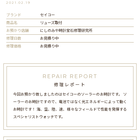
2021.02.19
ブランド
セイコー
商品名
リューズ取付
お預かり店舗
にしのみや時計宝石修理研究所
修理日数
お見積り中
修理価格
お見積り中
REPAIR REPORT
修理レポート
今回お預かり致しましたのはセイコーのソーラーのお時計です。 ソ
ーラーのお時計ですので、電池ではなく光エネルギーによって動く
お時計です！ 海、空、陸、速、様々なフィールドで性能を発揮する
スペシャリストウォッチです。