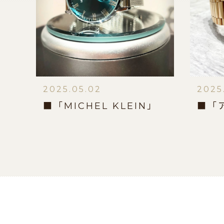
2025.05.02
2025
■「MICHEL KLEIN」
■「