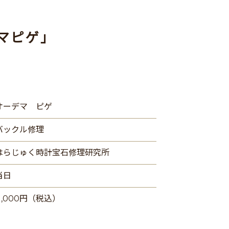
マピゲ」
オーデマ ピゲ
バックル修理
はらじゅく時計宝石修理研究所
当日
11,000円（税込）