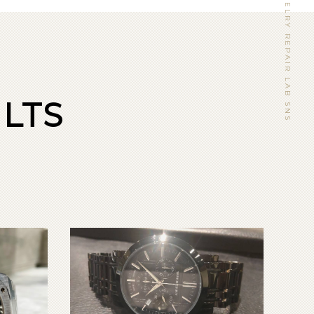
WATCH&JEWELRY REPAIR LAB SNS
LTS