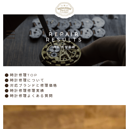
REPAIR
RESULTS
時計修理実績
時計修理
TOP
時計修理
について
対応ブランドと
修理価格
時計修理
修理実績
時計修理
よくある質問