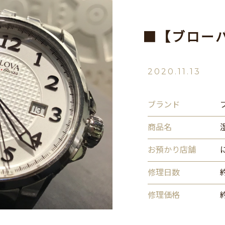
■【ブロー
2020.11.13
ブランド
商品名
お預かり店舗
修理日数
修理価格