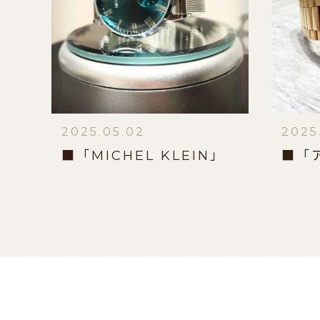
2025.05.02
2025
■「MICHEL KLEIN」
■「