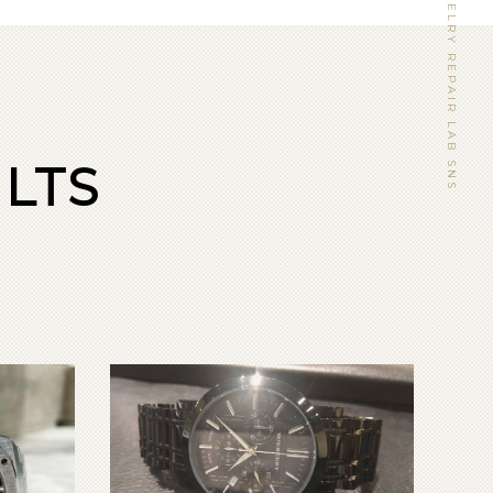
WATCH&JEWELRY REPAIR LAB SNS
LTS