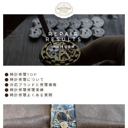
REPAIR
RESULTS
時計修理実績
時計修理
TOP
時計修理
について
対応ブランドと
修理価格
時計修理
修理実績
時計修理
よくある質問