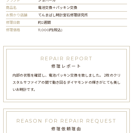
ブランド
ショパール
商品名
電池交換＋パッキン交換
お預かり店舗
てんまばし時計宝石修理研究所
修理日数
約2週間
修理価格
11,000円(税込)
REPAIR REPORT
修理レポート
内部の状態を確認し、電池パッキン交換を致しました。 2枚のクリ
スタルサファイアの間で動き回るダイヤモンドの輝きがとても美し
いお時計です。
REASON FOR REPAIR REQUEST
修理依頼理由