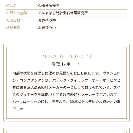
商品名
OH(分解掃除)
お預かり店舗
てんまばし時計宝石修理研究所
修理日数
お見積り中
修理価格
お見積り中
REPAIR REPORT
修理レポート
内部の状態を確認し修理のお見積りをお出し致します。 ヴァシュロ
ン・コンスタンタンは、パテック・フィリップ、オーデマ・ピゲと
共に世界三大高級時計メーカーの一つとして数えられている、スイ
スのジュネーヴを本拠地とする超高級時計メーカーでございます。
ハーフローターの珍しいモデルで、60年以上お使いのお時計との事
でした！