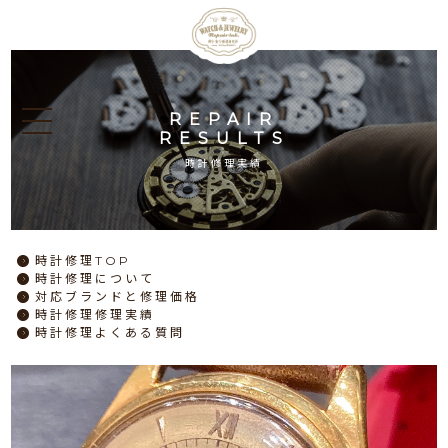
REPAIR
RESULTS
時計修理実績
時計修理
TOP
時計修理
について
対応ブランドと
修理価格
時計修理
修理実績
時計修理
よくある質問