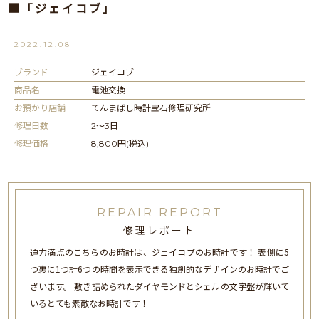
■「ジェイコブ」
2022.12.08
ブランド
ジェイコブ
商品名
電池交換
お預かり店舗
てんまばし時計宝石修理研究所
修理日数
2～3日
修理価格
8,800円(税込)
REPAIR REPORT
修理レポート
迫力満点のこちらのお時計は、ジェイコブのお時計です！ 表側に5
つ裏に1つ計6つの時間を表示できる独創的なデザインのお時計でご
ざいます。 敷き詰められたダイヤモンドとシェルの文字盤が輝いて
いるとても素敵なお時計です！