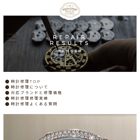
REPAIR
RESULTS
時計修理実績
時計修理
TOP
時計修理
について
対応ブランドと
修理価格
時計修理
修理実績
時計修理
よくある質問