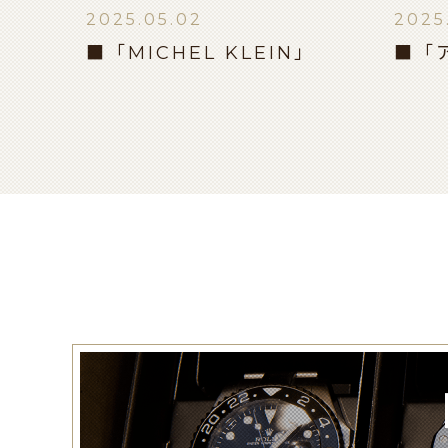
2025.05.02
2025
■「MICHEL KLEIN」
■「