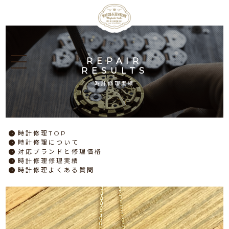
REPAIR
RESULTS
時計修理実績
時計修理
TOP
時計修理
について
対応ブランドと
修理価格
時計修理
修理実績
時計修理
よくある質問