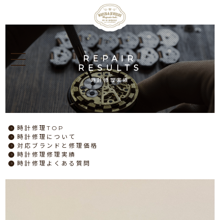
REPAIR
RESULTS
時計修理実績
時計修理
TOP
時計修理
について
対応ブランドと
修理価格
時計修理
修理実績
時計修理
よくある質問