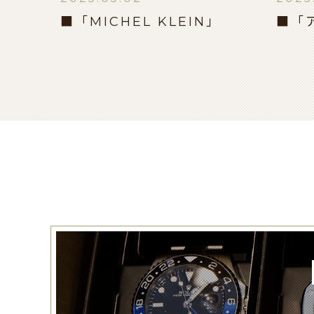
■「MICHEL KLEIN」
■「