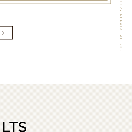
WATCH&JEWELRY REPAIR LAB SNS
LTS