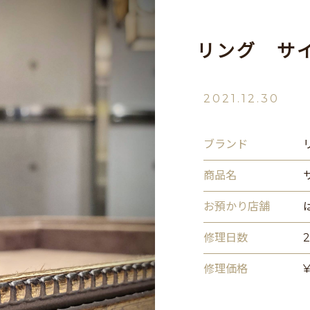
リング サ
2021.12.30
ブランド
商品名
お預かり店舗
修理日数
修理価格
¥