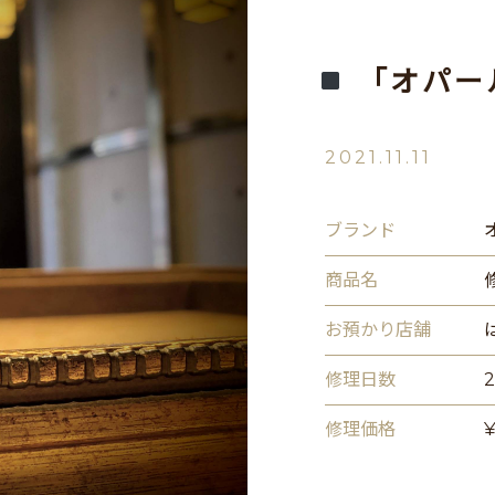
「オパー
2021.11.11
ブランド
商品名
お預かり店舗
修理日数
修理価格