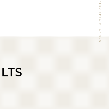
WATCH&JEWELRY REPAIR LAB SNS
LTS