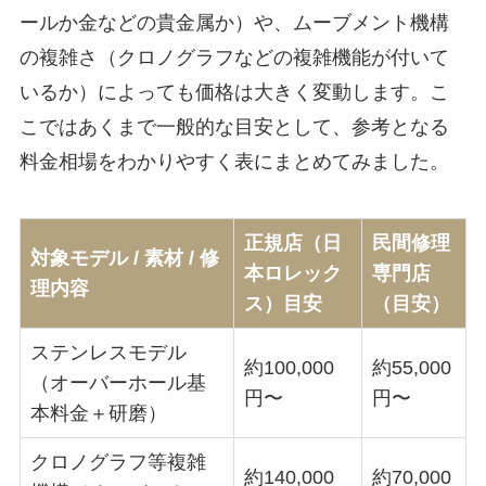
ールか金などの貴金属か）や、ムーブメント機構
の複雑さ（クロノグラフなどの複雑機能が付いて
いるか）によっても価格は大きく変動します。こ
こではあくまで一般的な目安として、参考となる
料金相場をわかりやすく表にまとめてみました。
正規店（日
民間修理
対象モデル / 素材 / 修
本ロレック
専門店
理内容
ス）目安
（目安）
ステンレスモデル
約100,000
約55,000
（オーバーホール基
円〜
円〜
本料金＋研磨）
クロノグラフ等複雑
約140,000
約70,000