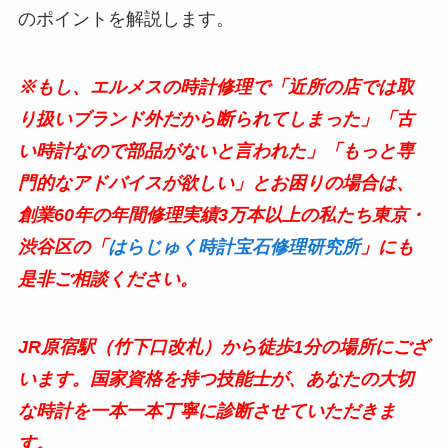
のポイントを解説します。
※もし、エルメスの時計修理で「近所の店では取
り扱いブランド外だから断られてしまった」「古
い時計なので部品がないと言われた」「もっと専
門的なアドバイスが欲しい」とお困りの場合は、
創業60年の年間修理実績3万本以上の私たち東京・
渋谷区の「
はらじゅく時計宝石修理研究所
」にも
是非ご相談ください。
JR原宿駅（竹下口改札）から徒歩1分の場所にござ
います。国家資格を持つ技能士が、あなたの大切
な時計を一本一本丁寧に診断させていただきま
す。