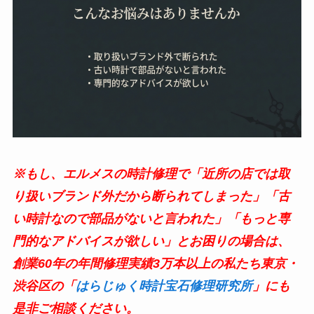
※もし、エルメスの時計修理で「近所の店では取
り扱いブランド外だから断られてしまった」「古
い時計なので部品がないと言われた」「もっと専
門的なアドバイスが欲しい」とお困りの場合は、
創業60年の年間修理実績3万本以上の私たち東京・
渋谷区の「
はらじゅく時計宝石修理研究所
」にも
是非ご相談ください。