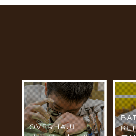
BA
OVERHAUL
RE