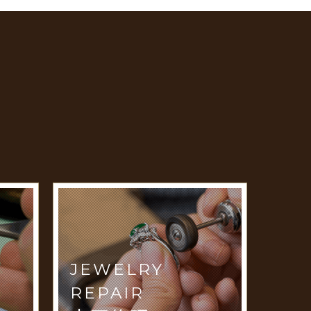
JEWELRY
REPAIR