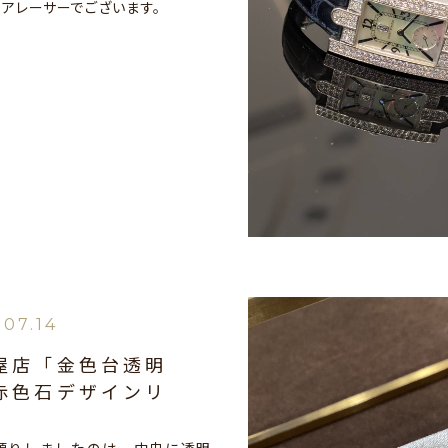
クアレーサーでございます。
.07.14
屋店「金色台透明
赤色石デザインリ
」