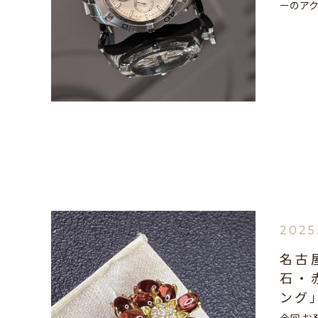
ーのア
2025
名古
石・
ング