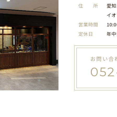
住 所
愛知
イオン
営業時間
10:
定休日
年中
お問い合
052