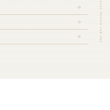
WATCH&JEWELRY REPAIR LAB SNS