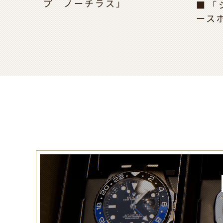
プ ノーチラス」
■「
ース