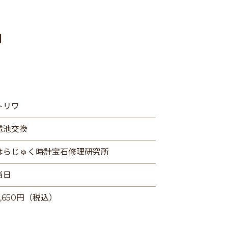
」
トリワ
電池交換
はらじゅく時計宝石修理研究所
当日
2,650円（税込）