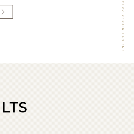
WATCH&JEWELRY REPAIR LAB SNS
LTS