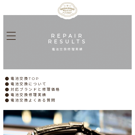
REPAIR
RESULTS
電池交換修理実績
電池交換
TOP
電池交換
について
対応ブランドと
修理価格
電池交換
修理実績
電池交換
よくある質問