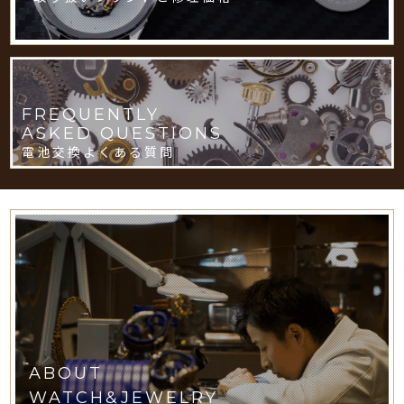
FREQUENTLY
ASKED QUESTIONS
電池交換よくある質問
ABOUT
WATCH&JEWELRY