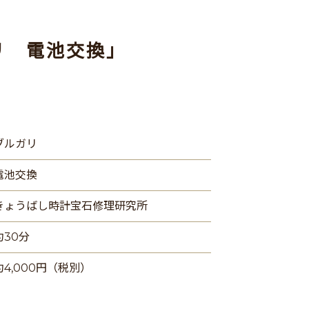
リ 電池交換」
ブルガリ
電池交換
きょうばし時計宝石修理研究所
約30分
約4,000円（税別）