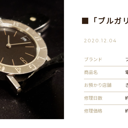
■「ブルガ
2020.12.04
ブランド
商品名
お預かり店舗
修理日数
修理価格