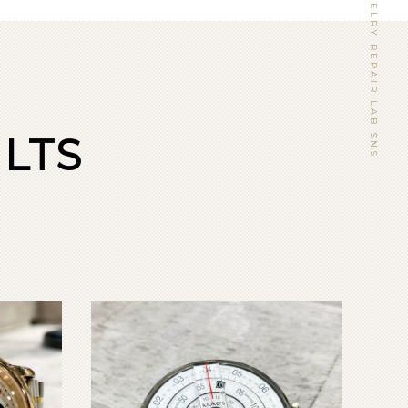
WATCH&JEWELRY REPAIR LAB SNS
LTS