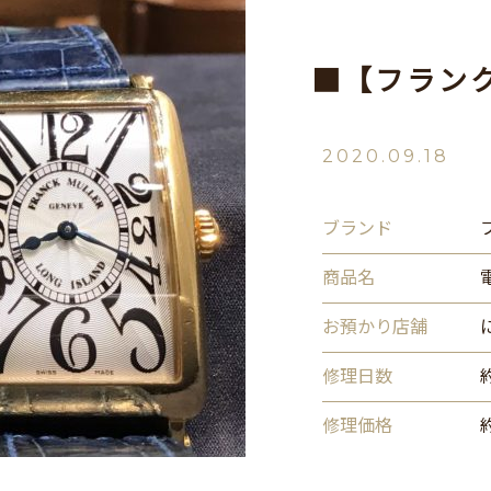
■【フラン
2020.09.18
ブランド
商品名
お預かり店舗
修理日数
修理価格