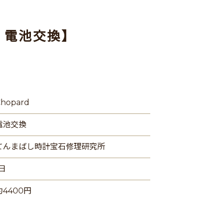
d 電池交換】
hopard
電池交換
てんまばし時計宝石修理研究所
1日
約4400円