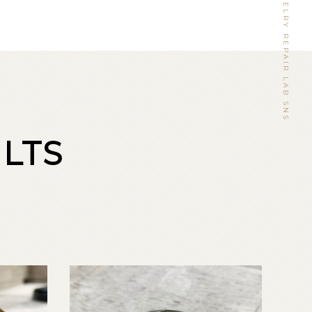
WATCH&JEWELRY REPAIR LAB SNS
LTS