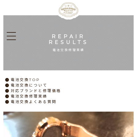
REPAIR
RESULTS
電池交換修理実績
電池交換
TOP
電池交換
について
対応ブランドと
修理価格
電池交換
修理実績
電池交換
よくある質問