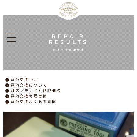
REPAIR
RESULTS
電池交換修理実績
電池交換
TOP
電池交換
について
対応ブランドと
修理価格
電池交換
修理実績
電池交換
よくある質問