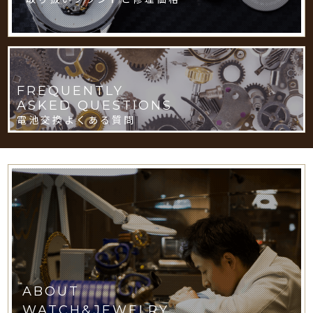
FREQUENTLY
ASKED QUESTIONS
電池交換よくある質問
ABOUT
WATCH&JEWELRY