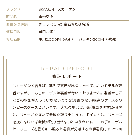
ブランド
SKAGEN スカーゲン
商品名
電池交換
お預かり店舗
きょうばし時計宝石修理研究所
修理日数
当日お渡し
修理価格
電池2,000円（税別） パッキン500円（税別）
REPAIR REPORT
修理レポート
スカーゲンと言えば、薄型で裏蓋が風防に比べて小さいモデルが定
番ですが、こちらのモデルは裏蓋が付いておりません。裏蓋から汗
などの水気が入っていかないような(裏蓋のない)構造のケースをワ
ンピースケースといいます。 大抵の場合は、表側(風防の方)から開
け、リューズを抜いて機械を取り出します。ポイントは、リューズ
を抜かなければ機械が取り出せないという点です。 この手のモデル
は、リューズを強く引っ張ると巻真が分離する継手巻真(またはジョ