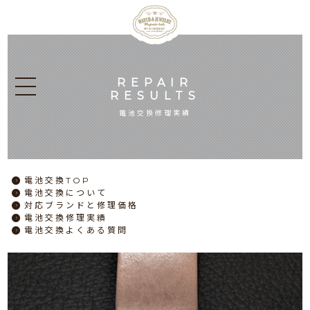
REPAIR
RESULTS
電池交換修理実績
電池交換
TOP
電池交換
について
対応ブランドと
修理価格
電池交換
修理実績
電池交換
よくある質問