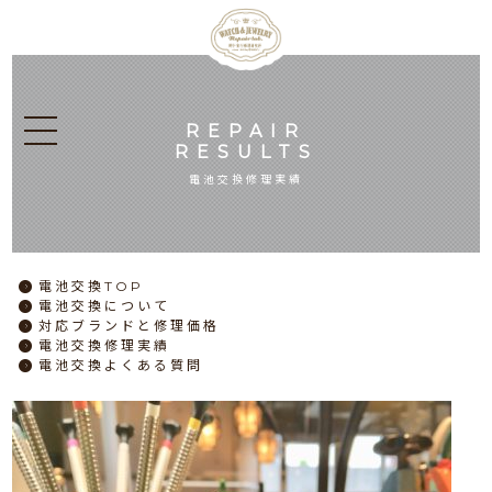
REPAIR
RESULTS
電池交換修理実績
電池交換
TOP
電池交換
について
対応ブランドと
修理価格
電池交換
修理実績
電池交換
よくある質問