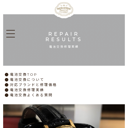
REPAIR
RESULTS
電池交換修理実績
電池交換
TOP
電池交換
について
対応ブランドと
修理価格
電池交換
修理実績
電池交換
よくある質問