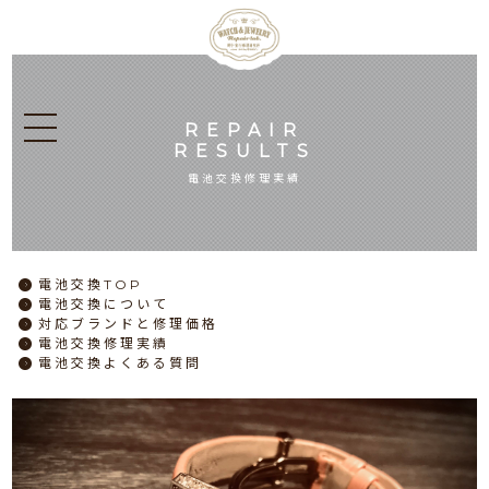
REPAIR
RESULTS
電池交換修理実績
電池交換
TOP
電池交換
について
対応ブランドと
修理価格
電池交換
修理実績
電池交換
よくある質問