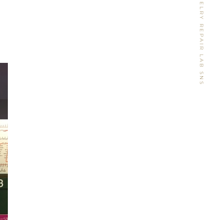
WATCH&JEWELRY REPAIR LAB SNS