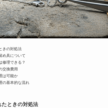
ときの対処法
留め具について
は修理できる？
の交換費用
理は可能か
理の基本的な流れ
れたときの対処法