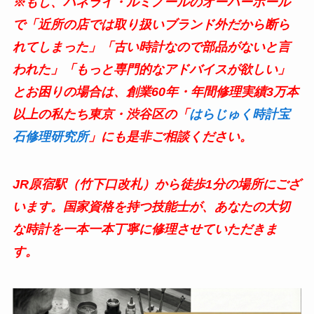
※もし、パネライ・ルミノールのオーバーホール
で「近所の店では取り扱いブランド外だから断ら
れてしまった」「古い時計なので部品がないと言
われた」「もっと専門的なアドバイスが欲しい」
とお困りの場合は、創業60年・年間修理実績3万本
以上の私たち東京・渋谷区の「
はらじゅく時計宝
石修理研究所
」にも是非ご相談ください。
JR原宿駅（竹下口改札）から徒歩1分の場所にござ
います。国家資格を持つ技能士が、あなたの大切
な時計を一本一本丁寧に修理させていただきま
す。