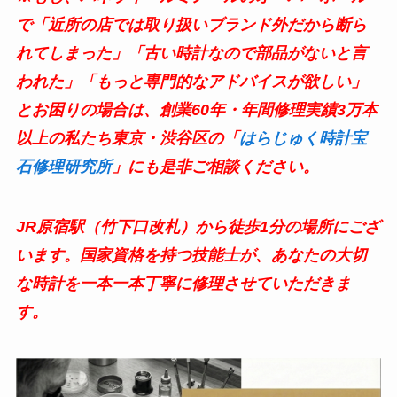
で「近所の店では取り扱いブランド外だから断ら
れてしまった」「古い時計なので部品がないと言
われた」「もっと専門的なアドバイスが欲しい」
とお困りの場合は、創業60年・年間修理実績3万本
以上の私たち東京・渋谷区の「
はらじゅく時計宝
石修理研究所
」にも是非ご相談ください。
JR原宿駅（竹下口改札）から徒歩1分の場所にござ
います。国家資格を持つ技能士が、あなたの大切
な時計を一本一本丁寧に修理させていただきま
す。