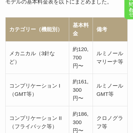
お問い合
モデルの基本料金表を以下にまとめました。
基本料
カテゴリー（機能別）
備考
金
約120,
メカニカル（3針な
ルミノール
700
ど）
マリーナ等
円〜
約161,
コンプリケーション I
ルミノール
300
（GMT等）
GMT等
円〜
約186,
コンプリケーション II
クロノグラ
300
（フライバック等）
フ等
円〜