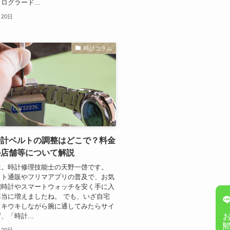
ログラード...
月20日
時計コラム
時計ベルトの調整はどこで？料金
の店舗等について解説
は。時計修理技能士の天野一啓です。
ット通販やフリマアプリの普及で、お気
腕時計やスマートウォッチを安く手に入
当に増えましたね。 でも、いざ自宅
ウキウキしながら腕に通してみたらサイ
お問い合
、「時計...