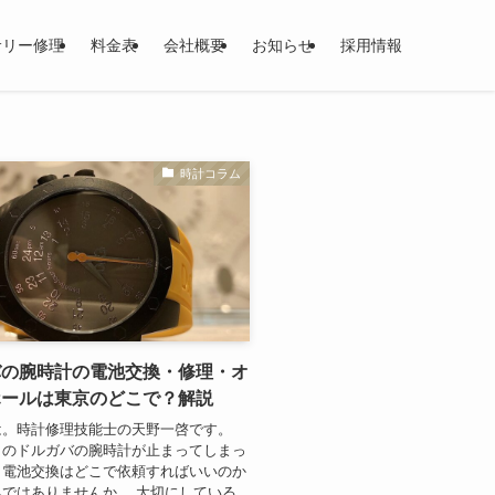
サリー修理
料金表
会社概要
お知らせ
採用情報
時計コラム
バの腕時計の電池交換・修理・オ
ホールは東京のどこで？解説
は。時計修理技能士の天野一啓です。
りのドルガバの腕時計が止まってしまっ
、電池交換はどこで依頼すればいいのか
ではありませんか。 大切にしている