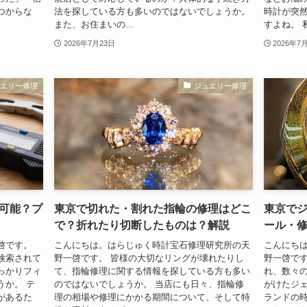
つからな
法を探している方も多いのではないでしょうか。
時計が突
また、お住まいの...
すよね。 私
2026年7月23日
2026年7
ュエリー修理
ジュエリー修理
可能？プ
東京で切れた・割れた指輪の修理はどこ
東京で
で？折れたり切断したものは？解説
ール・
啓です。
こんにちは。はらじゅく時計宝石修理研究所の天
こんにち
検索されて
野一啓です。 皆様の大切なリングが壊れたりし
野一啓です
っかりフィ
て、指輪修理に関する情報を探している方も多い
れ、数々
うか。 テ
のではないでしょうか。 当店にも日々、指輪修
がけたジェ
があるた
理の相場や修理にかかる期間について、そして特
ランドの