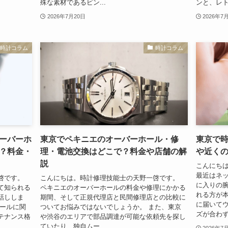
殊な素材であるピン...
ンと、レト
2026年7月20日
2026年7
時計コラム
時計コラム
ーバーホ
東京でペキニエのオーバーホール・修
東京で
？料金・
理・電池交換はどこで？料金や店舗の解
や近く
説
こんにち
最近はネ
啓です。
こんにちは。時計修理技能士の天野一啓です。
に入りの
て知られる
ペキニエのオーバーホールの料金や修理にかかる
れる方が本
話ししま
期間、そして正規代理店と民間修理店との比較に
に届いて
ホールに関
ついてお悩みではないでしょうか。 また、東京
ズが合わず
テナンス格
や渋谷のエリアで部品調達が可能な依頼先を探し
ていたり、独自ムー...