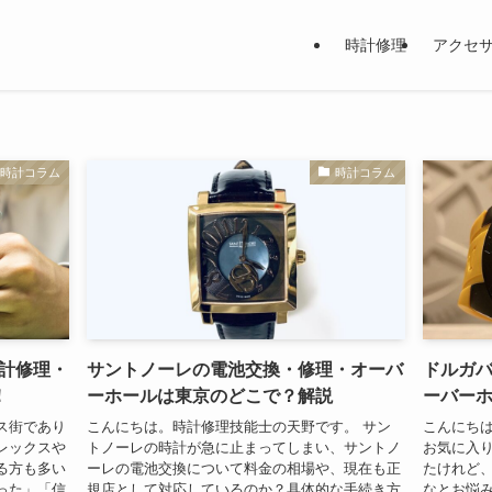
時計修理
アクセ
時計コラム
時計コラム
計修理・
サントノーレの電池交換・修理・オーバ
ドルガ
！
ーホールは東京のどこで？解説
ーバー
ス街であり
こんにちは。時計修理技能士の天野です。 サン
こんにち
レックスや
トノーレの時計が急に止まってしまい、サントノ
お気に入
る方も多い
ーレの電池交換について料金の相場や、現在も正
たけれど
った」「信
規店として対応しているのか？具体的な手続き方
なとお悩み