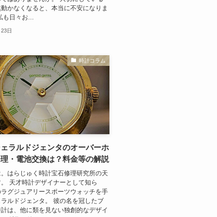
然動かなくなると、本当に不安になりま
も日々お...
月23日
時計コラム
ジェラルドジェンタのオーバーホ
修理・電池交換は？料金等の解説
は。はらじゅく時計宝石修理研究所の天
。 天才時計デザイナーとして知ら
のラグジュアリースポーツウォッチを手
ラルドジェンタ。 彼の名を冠したブ
時計は、他に類を見ない独創的なデザイ