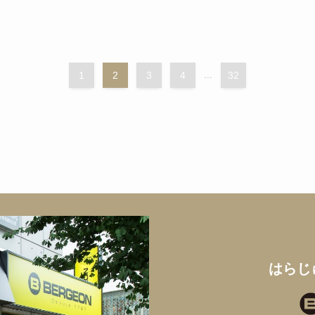
1
2
3
4
...
32
はらじ