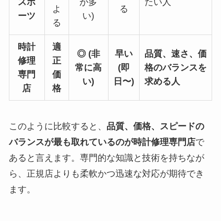
スポ
が多
たい人
よ
る
ーツ
い)
る
時計
適
◎ (非
早い
品質、速さ、価
修理
正
常に高
(即
格のバランスを
専門
価
い)
日〜)
求める人
店
格
このように比較すると、
品質、価格、スピードの
バランスが最も取れているのが時計修理専門店
で
あると言えます。専門的な知識と技術を持ちなが
ら、正規店よりも柔軟かつ迅速な対応が期待でき
ます。