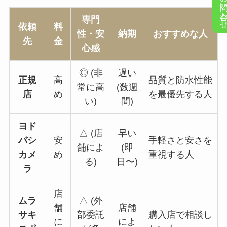
お問い合
専門
依頼
料
性・安
納期
おすすめな人
先
金
心感
◎ (非
遅い
正規
高
品質と防水性能
常に高
(数週
店
め
を最優先する人
い)
間)
ヨド
△ (店
早い
バシ
安
手軽さと安さを
舗によ
(即
カメ
め
重視する人
る)
日〜)
ラ
店
ムラ
△ (外
舗
店舗
サキ
部委託
購入店で相談し
に
によ