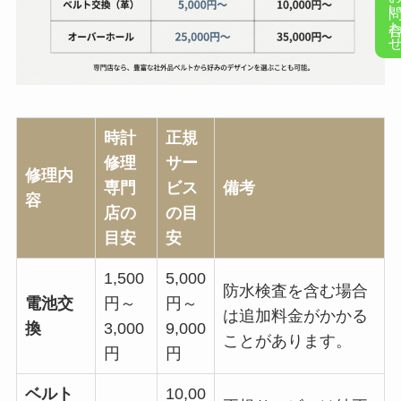
お問い合
時計
正規
修理
サー
修理内
専門
ビス
備考
容
店の
の目
目安
安
1,500
5,000
防水検査を含む場合
電池交
円～
円～
は追加料金がかかる
換
3,000
9,000
ことがあります。
円
円
ベルト
10,00