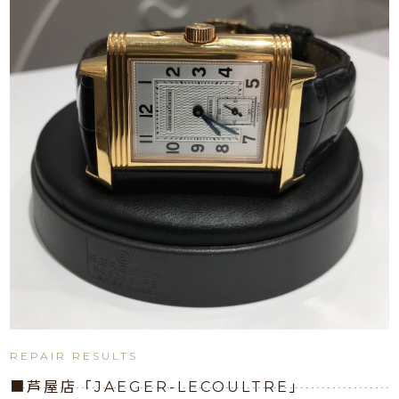
REPAIR RESULTS
■芦屋店「JAEGER-LECOULTRE」