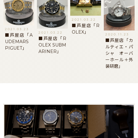
2021.03.22
■芦屋店「R
2021.03.23
OLEX」
2021.03.22
2020.11.23
■芦屋店「A
■芦屋店「R
■芦屋店「カ
UDEMARS
OLEX SUBM
ルティエ・パ
PIGUET」
ARINER」
シャ オーバ
ーホール＋外
装研磨」