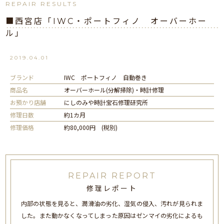
REPAIR RESULTS
■西宮店「IWC・ポートフィノ オーバーホー
ル」
2019.04.01
ブランド
IWC ポートフィノ 自動巻き
商品名
オーバーホール(分解掃除)・時計修理
お預かり店舗
にしのみや時計宝石修理研究所
修理日数
約1カ月
修理価格
約80,000円 (税別)
REPAIR REPORT
修理レポート
内部の状態を見ると、潤滑油の劣化、湿気の侵入、汚れが見られま
した。また動かなくなってしまった原因はゼンマイの劣化によるも