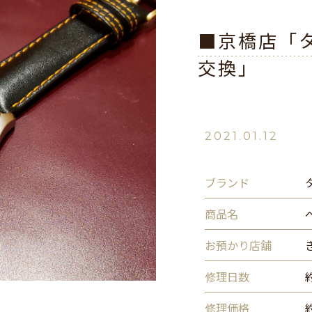
■京橋店「
交換」
2021.01.12
ブランド
商品名
お預かり店舗
修理日数
修理価格