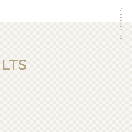
WATCH&JEWELRY REPAIR LAB SNS
LTS