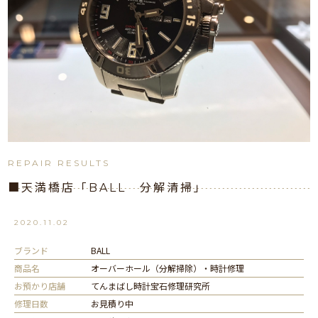
REPAIR RESULTS
■天満橋店「BALL 分解清掃」
2020.11.02
ブランド
BALL
商品名
オーバーホール（分解掃除）・時計修理
お預かり店舗
てんまばし時計宝石修理研究所
修理日数
お見積り中