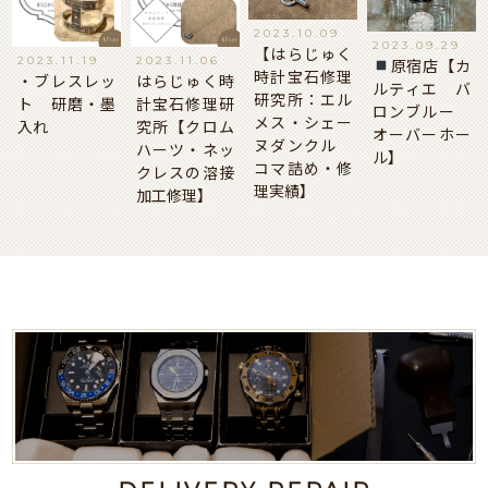
2023.10.09
2023.09.29
【はらじゅく
2023.11.19
2023.11.06
原宿店【カ
時計宝石修理
・ブレスレッ
はらじゅく時
ルティエ バ
研究所：エル
ト 研磨・墨
計宝石修理研
ロンブルー
メス・シェー
入れ
究所【クロム
オーバーホー
ヌダンクル
ハーツ・ネッ
ル】
コマ詰め・修
クレスの溶接
理実績】
加工修理】