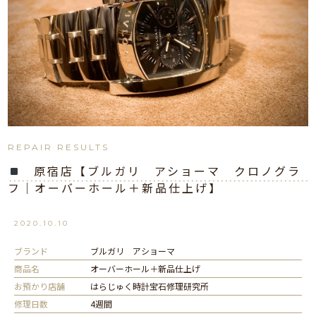
REPAIR RESULTS
原宿店【ブルガリ アショーマ クロノグラ
フ｜オーバーホール＋新品仕上げ】
2020.10.10
ブランド
ブルガリ アショーマ
商品名
オーバーホール＋新品仕上げ
お預かり店舗
はらじゅく時計宝石修理研究所
修理日数
4週間