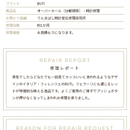
ブランド
BUTI
商品名
オーバーホール（分解掃除）・時計修理
お預かり店舗
てんまばし時計宝石修理研究所
修理日数
約1か月
修理価格
お見積もりになります。
REPAIR REPORT
修理レポート
男性でしたらどなたでも一目見てカッコいいと思われるようなデザ
インのイタリア・フィレンツェのBUTI。フェラーリにも通じるレッ
ドが特徴的な映える逸品です。よくご愛用のご様子でプッシュボタ
ンが押せなくなってしまわれお修理を承りました。
REASON FOR REPAIR REQUEST