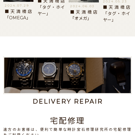
■天満橋店
2024.05.23
2024.07.29
2024.06.03
■天満橋店
「タグ・ホイ
■天満橋店
■天満橋店
「タグ・ホイ
ヤー」
「OMEGA」
「オメガ」
ヤー」
DELIVERY REPAIR
宅配修理
遠方のお客様は、便利で簡単な時計宝石修理研究所の宅配修理
をご利用ください