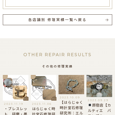
各店舗別 修理実績一覧へ戻る
OTHER REPAIR RESULTS
その他の修理実績
2023.10.09
2023.09.29
【はらじゅく
2023.11.19
2023.11.06
原宿店【カ
時計宝石修理
・ブレスレッ
はらじゅく時
ルティエ バ
研究所：エル
ト 研磨・墨
計宝石修理研