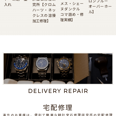
ロンブルー
メス・シェー
入れ
究所【クロム
オーバーホー
ヌダンクル
ハーツ・ネッ
ル】
コマ詰め・修
クレスの溶接
理実績】
加工修理】
DELIVERY REPAIR
宅配修理
遠方のお客様は、便利で簡単な時計宝石修理研究所の宅配修理