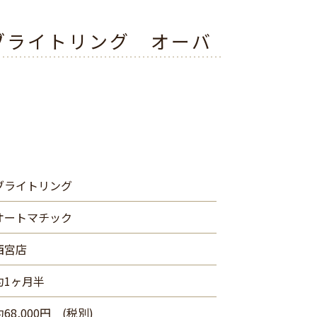
ブライトリング オーバ
ブライトリング
オートマチック
西宮店
約1ヶ月半
約68,000円 (税別)