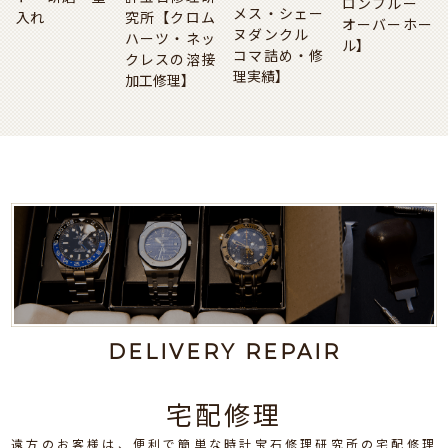
ロンブルー
メス・シェー
入れ
究所【クロム
オーバーホー
ヌダンクル
ハーツ・ネッ
ル】
コマ詰め・修
クレスの溶接
理実績】
加工修理】
DELIVERY REPAIR
宅配修理
遠方のお客様は、便利で簡単な時計宝石修理研究所の宅配修理