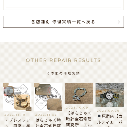
各店舗別 修理実績一覧へ戻る
OTHER REPAIR RESULTS
その他の修理実績
2023.10.09
2023.09.29
【はらじゅく
2023.11.19
2023.11.06
原宿店【カ
時計宝石修理
・ブレスレッ
はらじゅく時
ルティエ バ
研究所：エル
ト 研磨・墨
計宝石修理研