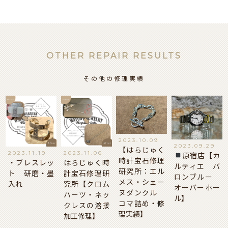
OTHER REPAIR RESULTS
その他の修理実績
2023.10.09
2023.09.29
【はらじゅく
2023.11.19
2023.11.06
原宿店【カ
時計宝石修理
・ブレスレッ
はらじゅく時
ルティエ バ
研究所：エル
ト 研磨・墨
計宝石修理研
ロンブルー
メス・シェー
入れ
究所【クロム
オーバーホー
ヌダンクル
ハーツ・ネッ
ル】
コマ詰め・修
クレスの溶接
理実績】
加工修理】