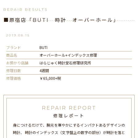
REPAIR RESULTS
■原宿店「BUTI 時計 オーバーホール」
2019.08.15
ブランド
BUTI
商品名
オーバーホール+インデックス修理
お預かり店舗
はらじゅく時計宝石修理研究所
修理日数
4週間
修理価格
￥65,000+税
REPAIR REPORT
修理レポート
身につけるだけで、腕元を華やかにするインパクトあるデザインの
時計、 時計のインデックス（文字盤上の数字の部分）が時計を落と