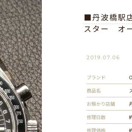
■丹波橋駅
スター オ
2019.07.06
ブランド
商品名
お預かり店舗
修理日数
修理価格