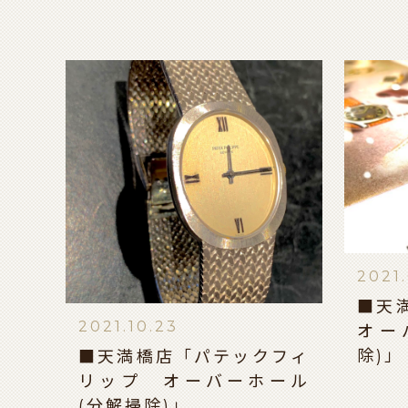
2021
■天
2021.10.23
オー
除)」
■天満橋店「パテックフィ
リップ オーバーホール
(分解掃除)」