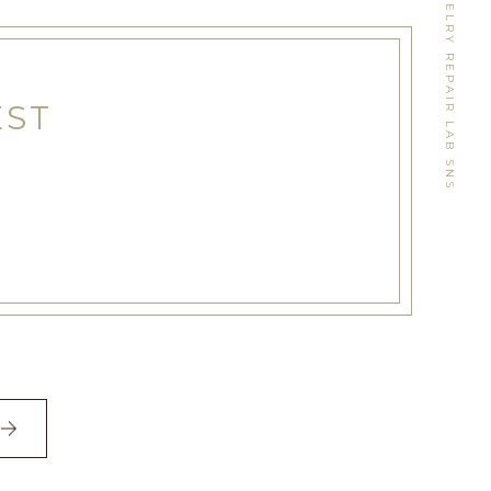
WATCH&JEWELRY REPAIR LAB SNS
EST