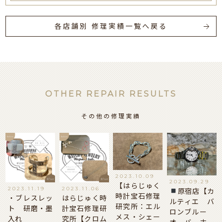
各店舗別 修理実績一覧へ戻る
OTHER REPAIR RESULTS
その他の修理実績
2023.10.09
2023.09.29
【はらじゅく
2023.11.19
2023.11.06
原宿店【カ
時計宝石修理
・ブレスレッ
はらじゅく時
ルティエ バ
研究所：エル
ト 研磨・墨
計宝石修理研
ロンブルー
メス・シェー
入れ
究所【クロム