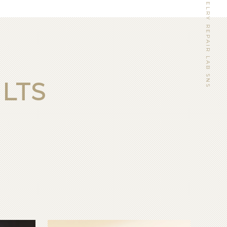
WATCH&JEWELRY REPAIR LAB SNS
LTS