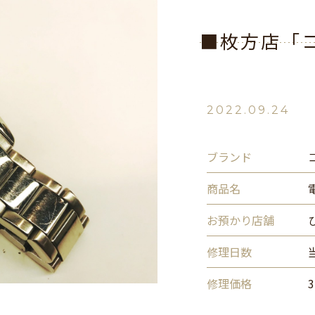
■枚方店「
2022.09.24
ブランド
商品名
お預かり店舗
修理日数
修理価格