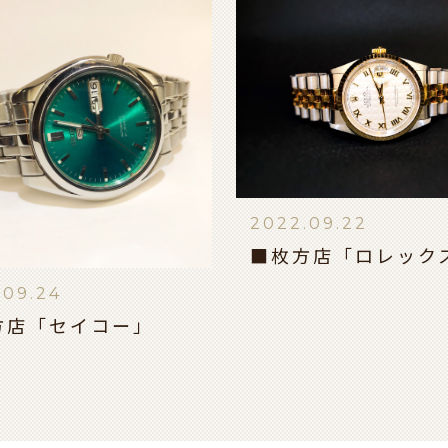
2022.09.22
■枚方店「ロレック
.09.24
方店「セイコー」